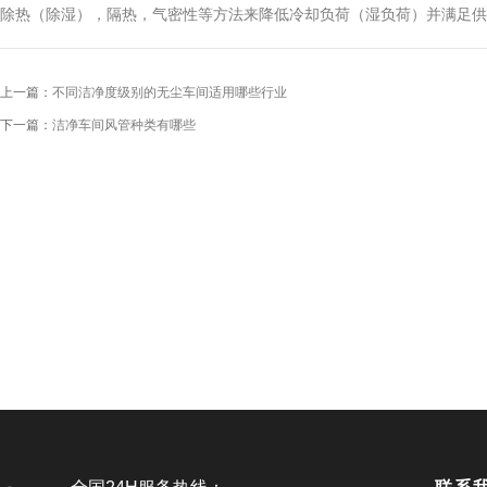
除热（除湿），隔热，气密性等方法来降低冷却负荷（湿负荷）并满足供
上一篇：
不同洁净度级别的无尘车间适用哪些行业
下一篇：
洁净车间风管种类有哪些