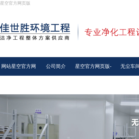
星空官方网页版
网站星空官方网
公司简介
星空官方网页版-
无尘车
页版
星空（中国）