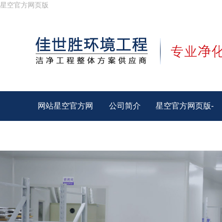
星空官方网页版
网站星空官方网
公司简介
星空官方网页版-
页版
星空（中国）