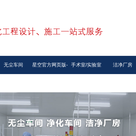
无尘车间
星空官方网页版-
手术室/实验室
洁净厂房
星空（中国）