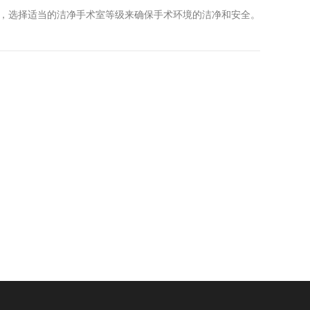
，选择适当的洁净手术室等级来确保手术环境的洁净和安全。