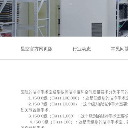
星空官方网页版
行业动态
常见问
医院的洁净手术室通常按照洁净度和空气质量要求分为不同
1. ISO 8级（Class 100,000）：这是低级别
2. ISO 7级（Class 10,000）：这个级别的洁
如关节置换手术。
3. ISO 6级（Class 1,000）：这个级别的洁净
4. ISO 5级（Class 100）：这是高级别的洁净
器官移植手术。