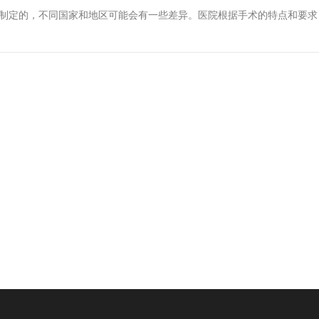
制定的，不同国家和地区可能会有一些差异。医院根据手术的特点和要求