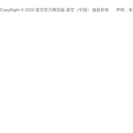
CopyRight © 2020 星空官方网页版-星空（中国） 版权所有