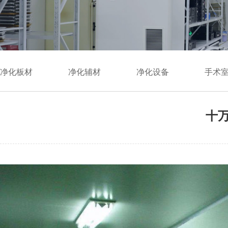
净化板材
净化辅材
净化设备
手术室
十