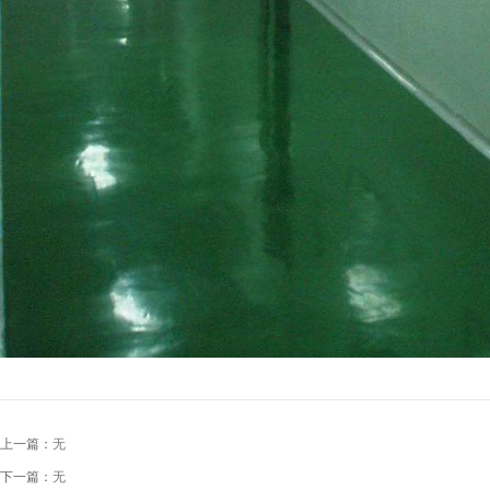
上一篇：
无
下一篇：
无